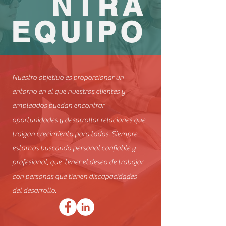
NTRA
EQUIPO
Nuestro objetivo es proporcionar un
entorno en el que nuestros clientes y
empleados puedan encontrar
oportunidades y desarrollar relaciones que
traigan crecimiento para todos. Siempre
estamos buscando personal confiable y
profesional, que tener el deseo de trabajar
con personas que tienen discapacidades
del desarrollo.